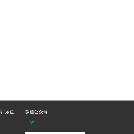
育_乐鱼
微信公众号