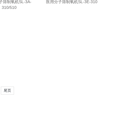
筛制氧机SL-3A-
医用分子筛制氧机SL-3E-310
310/510
尾页