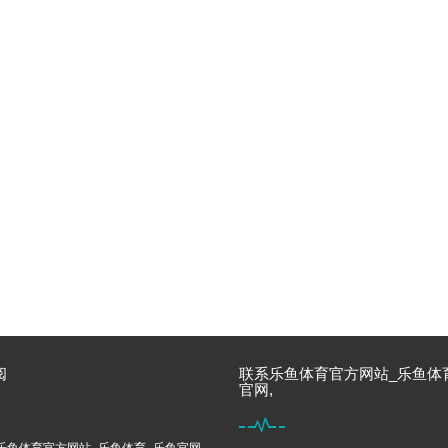
阅
联系乐鱼体育官方网站_乐鱼体
官网,