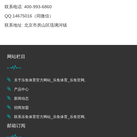
联系电话: 400-993-6860
QQ:14675016（同微信）
联系地址: 北京市房山区琉璃河镇
网站栏目
关于乐鱼体育官方网站_乐鱼体育_乐鱼官网,
产品中心
新闻动态
招商加盟
联系乐鱼体育官方网站_乐鱼体育_乐鱼官网,
邮箱订阅