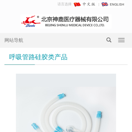
语言选择:
网站导航
Toggl
navig
呼吸管路硅胶类产品