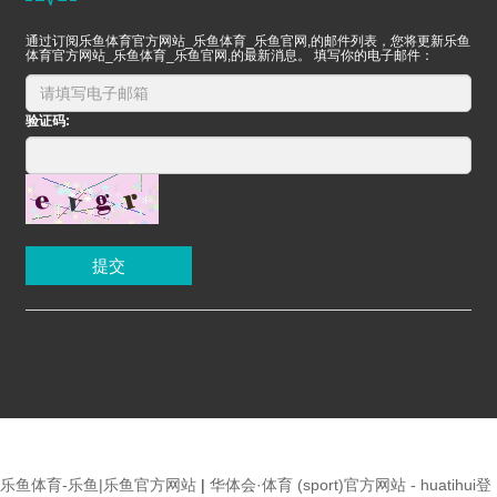
通过订阅乐鱼体育官方网站_乐鱼体育_乐鱼官网,的邮件列表，您将更新乐鱼
体育官方网站_乐鱼体育_乐鱼官网,的最新消息。 填写你的电子邮件：
验证码:
提交
乐鱼体育-乐鱼|乐鱼官方网站
|
华体会·体育 (sport)官方网站 - huatihui登