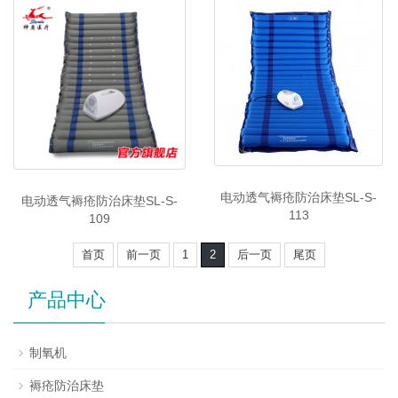
电动透气褥疮防治床垫SL-S-
电动透气褥疮防治床垫SL-S-
113
109
首页
前一页
1
2
后一页
尾页
产品中心
制氧机
褥疮防治床垫